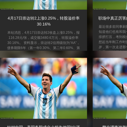
4月17日崇达转2上涨0.25%，转股溢价率
职场中真正厉害
30.16%
最近很多前同事刷
知道他们也有和我
本站消息，4月17日崇达转2收盘上涨0.25%，报
排挤打压，考到税
116.28元/张，成交额3480.6万元，转股溢价率
想起当年刚工作时的
30.16%。 资料显示，崇达转2信用级别为“AA”，
岁，第一次走进那
债券期限6年（第一年0.30%、第二年0.60%、第
羞辱，还被同事们
三年1.00%、第四年1.50%、第五年1.80%、第六
也小，受了委屈只
年2.00%。），对应正股名崇达技术，正股最新价
了不被排挤，我拼
为9.25元，转股开始日为2021年3月11日，转股价
越觉得我好欺负。
为10.37元。 以上内容为本站据公开信息整理，由
我，再怎么努力也
智能算法生成（网信算备
我一走过去，她们
310104345710301240019号），不构成投资...