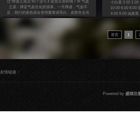
过“脾虚人就丑”吗？这可不是危言耸听哦！🌸 气血
小白菜 3.00 2.00 
之源：脾是气血生化的源泉。一旦脾虚，气血不
10.00 6.00 8.00
足，我们的面色就会变得萎黄或苍白，皮肤失去光
8.00 9.00 油麦菜 6
泽，容颜自然也就憔悴了。💧 水液代谢：脾虚可能
3.60 蒜苗 8.00 6.0
引起水液代谢不畅，导致水肿。想象一下，如果面
菜 3.00 2.00 2.4
部或身体浮肿，那岂不是很影响我们的美丽吗？🍲
首页
1
运化功能：脾虚可能导致消化不良，营养物质无法
转化为气血，肌肤自然也就失去了滋养，变得干燥
无光。🌀 情绪影响：脾还与情绪调节有关。脾虚可
能引发情绪波...
友情链接：
Powered by
盛煌注