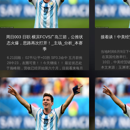
周日003 日职 横滨FCVS广岛三箭，公推状
接着谈！中美经
态火爆，思路再次打开！_主场_分析_本赛
季
当地时间6月9日
在英国伦敦举行。
6.21回顾： 02平/让平+03胜 SP3.3命中 五月群推
10日，中美经贸
28中23，友圈可查！！今天继续！！ 最近状态处
本文来源：玉渊谭
于巅峰期，营收已经开始第六个月，目前看来每月
经贸磋商机制首次
都有收入的！许多新老朋友都有看过我的分析，我
免责条款 市场有
将数据免费提供出来供大家参考！关注薇信公众号
人投资建议，也
【桂冠推单】添加我，本人团队每天专心研究分
标、财务状况或需
析，具有非常高的可信度。感谢大家关注与支持！
见、观点或结论是
横滨 FC 队情分析 横滨 FC 本赛季在日职联表现不
佳，联赛 20 轮过后，5 胜 4 平 11 负积 19 分名第
19 位，仅比安全区球队多 1 分，保级压力巨大...