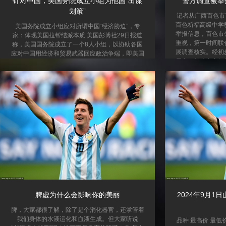
针对中国，美国务院成立小组为他国“出谋
警方调查被举
划策”
记者从广西百色市
百色祈福高级中学
美国务院成立小组应对所谓中国“经济胁迫”，专
举报信息，百色市
家：体现美国拉帮结派本质 美国彭博社29日报道
重视，第一时间联
称，美国国务院成立了一个8人小组，以协助各国
展调查核实。经初
应对中国用经济和贸易武器回应政治争端，即美国
属实，部分内容仍
及其盟友口中所谓的“经济胁迫”。29日接受《环球
实掌握的情况，百
时报》记者采访的专家认为，美国国务院作为外交
中学唐某某予以停
部门，却成立团队分析中国的经济措施，为其他国
嫌违法犯罪的行为
家“出谋划策”，这体现出美国拉帮结派的本质。 报
某某师德失范行为
道称，这个由8人组成的国务院小组非正式名称
纪依规处理。（
为“公司（the firm）”，由主管经济成长与环境事务
的副国务卿费尔南德兹办公室的中国政策协...
脾虚为什么会影响你的美丽
2024年9月
脾，大家都很了解，除了是个消化器官，还掌管着
我们身体的水液运化和血液生成。但大家听说
品种 最高价 最低价 大